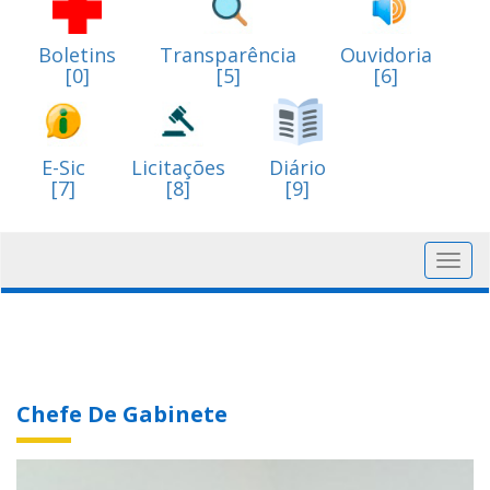
Boletins
Transparência
Ouvidoria
[0]
[5]
[6]
E-Sic
Licitações
Diário
[7]
[8]
[9]
Toggl
navig
Chefe De Gabinete