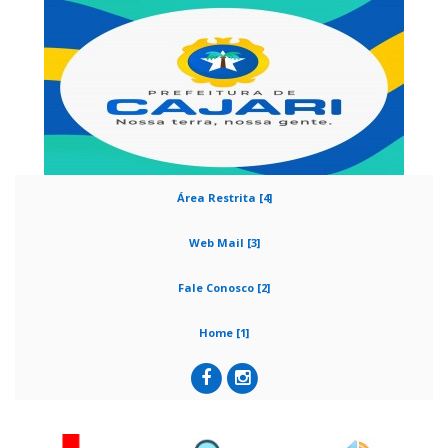
Área Restrita [4]
Web Mail [3]
Fale Conosco [2]
Home [1]