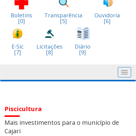
Boletins
Transparência
Ouvidoria
[0]
[5]
[6]
E-Sic
Licitações
Diário
[7]
[8]
[9]
Toggl
navig
Piscicultura
Mais investimentos para o município de
Cajari