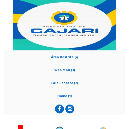
Área Restrita [4]
Web Mail [3]
Fale Conosco [2]
Home [1]