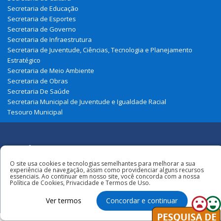
Secretaria de Educação
Secretaria de Esportes
Secretaria de Governo
Secretaria de Infraestrutura
Secretaria de Juventude, Ciências, Tecnologia e Planejamento
Estratégico
Secretaria de Meio Ambiente
Secretaria de Obras
Secretaria De Saúde
Secretaria Municipal de Juventude e Igualdade Racial
Tesouro Municipal
Redes
Sociais
O site usa cookies e tecnologias semelhantes para melhorar a sua
Todos os direitos reservados à
experiência de navegação, assim como providenciar alguns recursos
Prefeitura Municipal de Cajari
essenciais. Ao continuar em nosso site, você concorda com a nossa
Política de Cookies, Privacidade e Termos de Uso.
Ver termos
Concordar e continuar