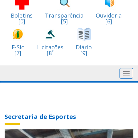
Boletins
Transparência
Ouvidoria
[0]
[5]
[6]
E-Sic
Licitações
Diário
[7]
[8]
[9]
Toggl
navig
Secretaria de Esportes