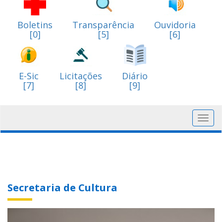
Boletins
Transparência
Ouvidoria
[0]
[5]
[6]
E-Sic
Licitações
Diário
[7]
[8]
[9]
Toggl
navig
Secretaria de Cultura