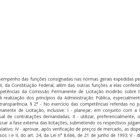
empenho das funções consignadas nas normas gerais expedidas pe
II, da Constituição Federal, além das outras funções a elas conferi
petências da Comissão Permanente de Licitação incidirão sobre 
 realização dos princípios da Administração Pública, especialmen
 transparência. § 2° - No exercício das competências referidas no p
anente de Licitação, inclusive: I - planejar, em conjunto com a D
ual de contratações demandadas; II - utilizar, preferencialmente, 
essar a fase externa das licitações, submetendo os respectivos julg
lativo; IV - aprovar, após verificação de preços de mercado, as dis
 I e II, do art. 24, da Lei n° 8.666, de 21 de junho de 1993; V - di