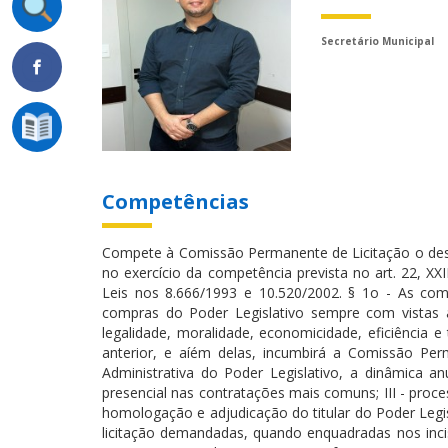
Secretário Municipal
Competências
Compete à Comissão Permanente de Licitação o des
no exercício da competência prevista no art. 22, XXI
Leis nos 8.666/1993 e 10.520/2002. § 1o - As com
compras do Poder Legislativo sempre com vistas à
legalidade, moralidade, economicidade, eficiência e
anterior, e aíém delas, incumbirá a Comissão Perm
Administrativa do Poder Legislativo, a dinâmica an
presencial nas contratações mais comuns; III - proc
homologação e adjudicação do titular do Poder Legis
licitação demandadas, quando enquadradas nos incisos