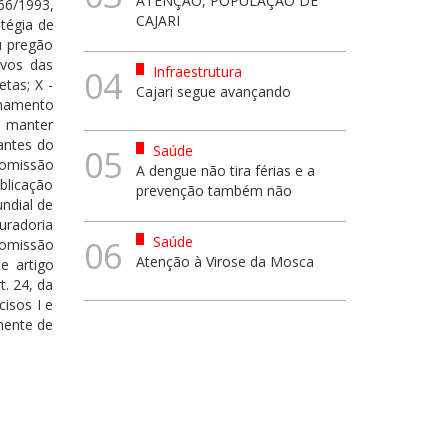
ATENÇÃO, POPULAÇÃO DE
666/1993,
CAJARI
atégia de
u pregão
ivos das
Infraestrutura
04
etas; X -
Cajari segue avançando
nhamento
e manter
tantes do
Saúde
05
Comissão
A dengue não tira férias e a
blicação
prevenção também não
undial de
uradoria
Saúde
06
a omissão
Atenção à Virose da Mosca
e artigo
t. 24, da
cisos I e
nente de