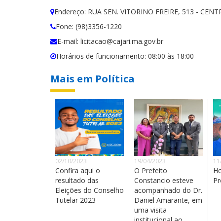
Endereço: RUA SEN. VITORINO FREIRE, 513 - CEN
Fone: (98)3356-1220
E-mail: licitacao@cajari.ma.gov.br
Horários de funcionamento: 08:00 às 18:00
Mais em Política
02/10/2023
19/04/2023
11
Confira aqui o
O Prefeito
Ho
resultado das
Constancio esteve
Pr
Eleições do Conselho
acompanhado do Dr.
Tutelar 2023
Daniel Amarante, em
uma visita
institucional ao