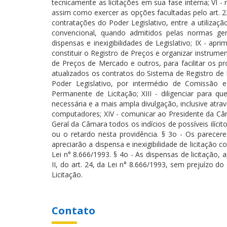
tecnicamente as licitações em sua fase interna; VI - r
assim como exercer as opções facultadas pelo art. 23
contratações do Poder Legislativo, entre a utilizaç
convencional, quando admitidos pelas normas gera
dispensas e inexigibilidades de Legislativo; IX - apr
constituir o Registro de Preços e organizar instr
de Preços de Mercado e outros, para facilitar os pr
atualizados os contratos do Sistema de Registro de P
Poder Legislativo, por intermédio de Comissão 
Permanente de Licitação; XIII - diligenciar para 
necessária e a mais ampla divulgação, inclusive atra
computadores; XIV - comunicar ao Presidente da Câm
Geral da Câmara todos os indícios de possíveis ilícit
ou o retardo nesta providência. § 3o - Os pareceres
apreciarão a dispensa e inexigibilidade de licitação c
Lei n° 8.666/1993. § 4o - As dispensas de licitação
II, do art. 24, da Lei n° 8.666/1993, sem prejuízo 
Licitação.
Contato