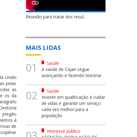
Reunião para tratar dos resul...
MAIS LIDAS
Saúde
01
A saúde de Cajari segue
avançando e fazendo história!
la União
das pelas
todas as
Saúde
02
te os da
Investir em qualificação é cuidar
arágrafo
de vidas e garantir um serviço
iretoria
cada vez melhor para a
o pregão
população
amentos à
pensas de
Interesse público
03
sciplinar