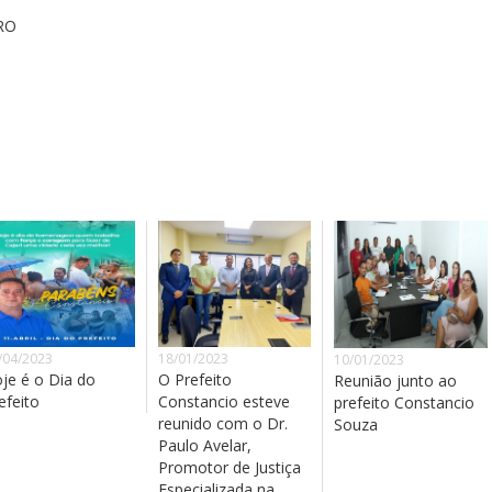
TRO
/04/2023
18/01/2023
10/01/2023
je é o Dia do
O Prefeito
Reunião junto ao
efeito
Constancio esteve
prefeito Constancio
reunido com o Dr.
Souza
Paulo Avelar,
Promotor de Justiça
Especializada na