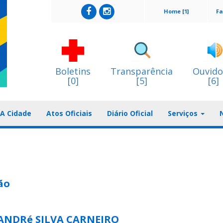
Home [1]
Fa
Boletins
Transparência
Ouvido
[0]
[5]
[6]
A Cidade
Atos Oficiais
Diário Oficial
Serviços
ão
ANDRé SILVA CARNEIRO