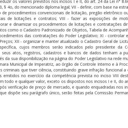
eduzir os valores previstos nos incisos I e II, do art. 24 da Lei n° 8.
, § 4o, do mencionado diploma legal; VII - definir, com base na estr
ão de procedimentos convencionais de licitação, pregão eletrônico o
is de licitações e contratos; VIII - fazer as exposições de mot
imorar e dinamizar os procedimentos de licitações e contratações dir
umentos como o Cadastro Padronizado de Objetos, Tabela de Acompa
ocedimentos das contratações do Poder Legislativo; XI - controlar 
reços; XII - organizar e manter atualizado o Cadastro Geral de Lici
específica, cujos membros serão indicados pelo presidente da 
que seus atos, registros, cadastros e bancos de dados tenham a pu
vés da sua disponibilização na página do Poder Legislativo na rede m
ara Municipal de Imperatriz, ao órgão de Controle Interno e à Proc
os criminais que tiver ciência, constituindo grave infração funcional 
 emitidos no exercício da competência prevista no inciso VIII dest
om todo e qualquer valor, exceto os dispostos nos incisos I e II, do ar
, após verificação de preço de mercado, e quando enquadradas nos in
do que dispõe seu parágrafo único, serão feitas pela Comissão Perma