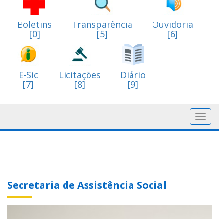
Boletins
Transparência
Ouvidoria
[0]
[5]
[6]
E-Sic
Licitações
Diário
[7]
[8]
[9]
Toggl
navig
Secretaria de Assistência Social