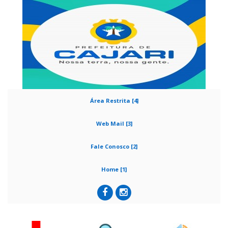
Área Restrita [4]
Web Mail [3]
Fale Conosco [2]
Home [1]