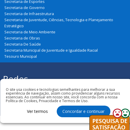
Secretaria de Esportes
Secretaria de Governo
Secretaria de Infraestrutura
Secretaria de Juventude, Ciências, Tecnologia e Planejamento
Estratégico
Secretaria de Meio Ambiente
Secretaria de Obras
Secretaria De Saúde
Secretaria Municipal de Juventude e Igualdade Racial
Tesouro Municipal
Redes
Sociais
Todos os direitos reservados à
O site usa cookies e tecnologias semelhantes para melhorar a sua
Prefeitura Municipal de Cajari
experiência de navegação, assim como providenciar alguns recursos
essenciais. Ao continuar em nosso site, você concorda com a nossa
Política de Cookies, Privacidade e Termos de Uso.
Ver termos
Concordar e continuar