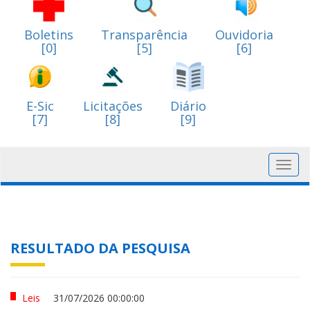
Boletins
Transparência
Ouvidoria
[0]
[5]
[6]
E-Sic
Licitações
Diário
[7]
[8]
[9]
Toggl
navig
RESULTADO DA PESQUISA
Leis
31/07/2026 00:00:00