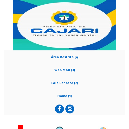
Área Restrita [4]
Web Mail [3]
Fale Conosco [2]
Home [1]