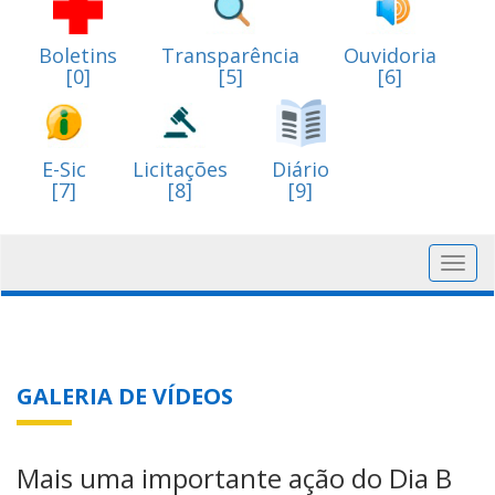
Boletins
Transparência
Ouvidoria
[0]
[5]
[6]
E-Sic
Licitações
Diário
[7]
[8]
[9]
Toggl
navig
GALERIA DE VÍDEOS
Mais uma importante ação do Dia B