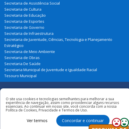
Secretaria de Assistência Social
Secretaria de Cultura
Secretaria de Educação
Secretaria de Esportes
Secretaria de Governo
Secretaria de Infraestrutura
Secretaria de Juventude, Ciências, Tecnologia e Planejamento
Estratégico
Secretaria de Meio Ambiente
Secretaria de Obras
Secretaria De Saúde
Secretaria Municipal de Juventude e Igualdade Racial
Tesouro Municipal
Redes
O site usa cookies e tecnologias semelhantes para melhorar a sua
experiência de navegação, assim como providenciar alguns recursos
Sociais
Todos os direitos reservados à
essenciais. Ao continuar em nosso site, você concorda com a nossa
Política de Cookies, Privacidade e Termos de Uso.
Prefeitura Municipal de Cajari
Ver termos
Concordar e continuar