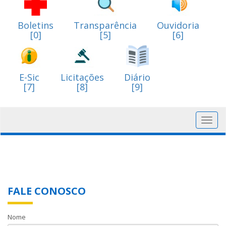
Boletins
Transparência
Ouvidoria
[0]
[5]
[6]
E-Sic
Licitações
Diário
[7]
[8]
[9]
Toggl
navig
FALE CONOSCO
Nome